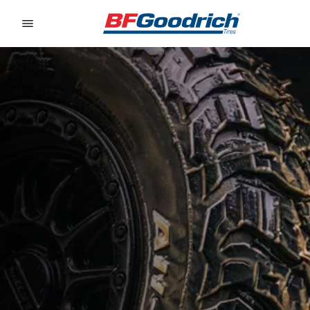
Go to page content
Go to page navigation