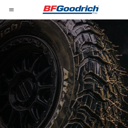
Go to page content
Go to page navigation