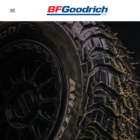
Go to page content
Go to page navigation