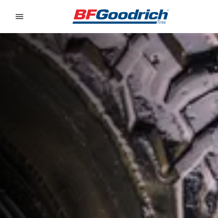
Go to page content
Go to page navigation