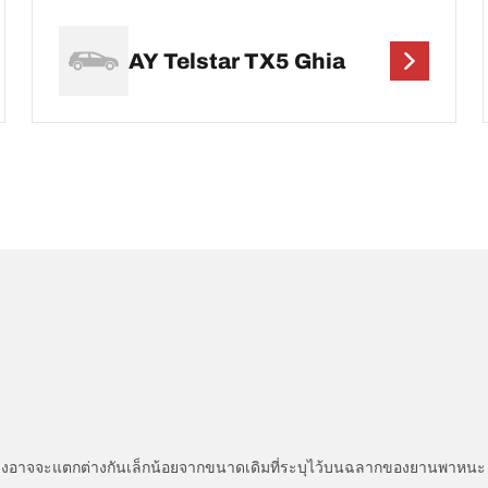
AY Telstar TX5 Ghia
่แสดงอาจจะแตกต่างกันเล็กน้อยจากขนาดเดิมที่ระบุไว้บนฉลากของยานพา