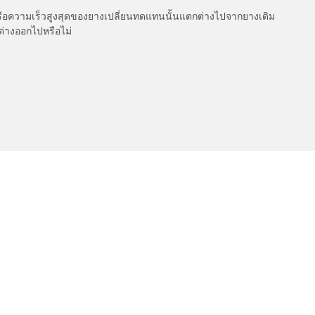
รือความเร็วสูงสุดของยางเปลี่ยนทดแทนนั้นแตกต่างไปจากยางเดิม
ต่างออกไปหรือไม่
เกี่ยวกับ BFGoodrich
l-Terrain T/A KO3
150 ปีแห่งประวัติศาสตร์
ค่าการกำหนดของคุณ
l-Terrain T/A KO2
Dakar 2025
ud-Terrain T/A KM3
เคล็ดลับและคำแนะนำจาก BFGoo