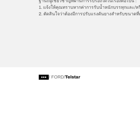
ฐานะผู้เชี่ยวชาญที่ผ่านการรับรองได้ในเรื่องต่อไปนี้ :
1. แจ้งให้คุณทราบหากค่าการรับน้ำหนักบรรทุกและ/ห
2. ตัดสินใจว่าต้องมีการปรับแรงดันยางสำหรับขนาดที่
/
FORD
Telstar
การเลือกยางให้เหมาะสม
ดูยางทุกรุ่น
เลือกดูยางทั้งหมด
BFGoodrich Al
เลือกดูตามประเภท หรือรุ่นของยาง
BFGoodrich Al
รถยนต์ และรถ SUV สำหรับการใช้งานประจำวัน
BFGoodrich M