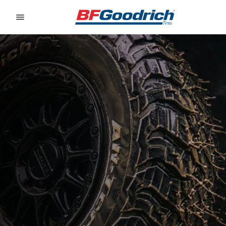
Go to page content
Go to page navigation