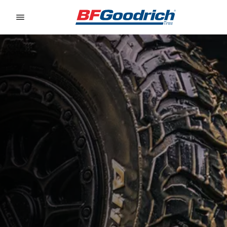
Go to page content
Go to page navigation