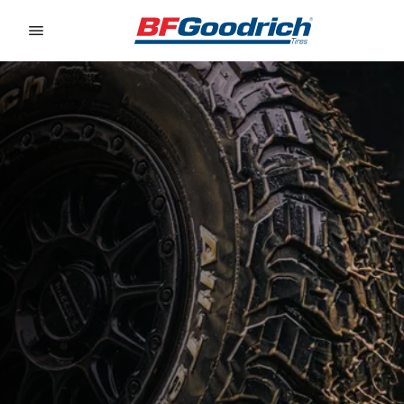
Go to page content
Go to page navigation