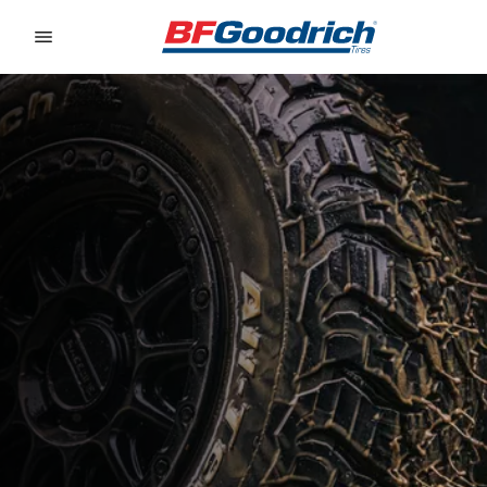
Go to page content
Go to page navigation