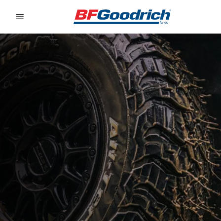
Go to page content
Go to page navigation