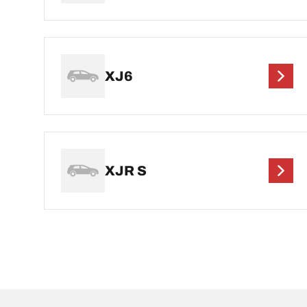
XJ6
XJR S