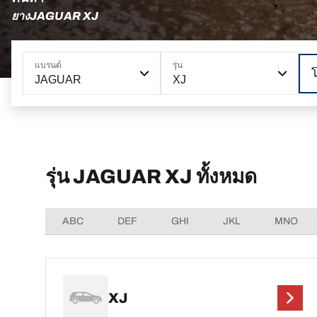
ยางJAGUAR XJ
แบรนด์
รุ่น
JAGUAR
XJ
รุ่น JAGUAR XJ ทั้งหมด
ABC
DEF
GHI
JKL
MNO
XJ