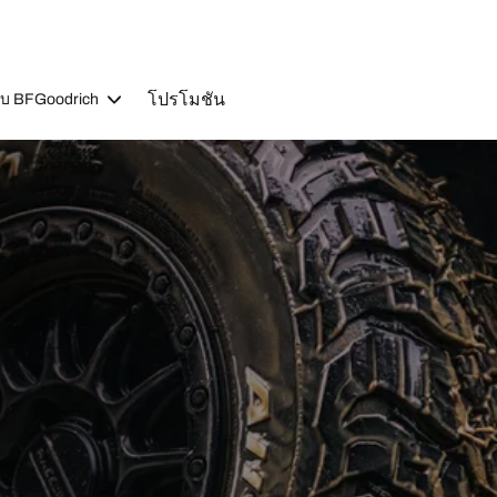
โปรโมชัน
วกับ BFGoodrich