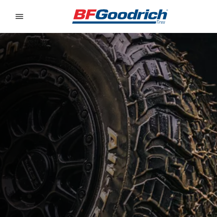
Go to page content
Go to page navigation