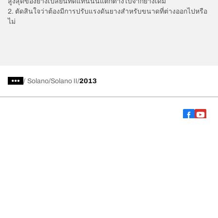
สูงสุดของยางเปลี่ยนทดแทนนั้นแตกต่างไปจากยางเดิม
2. ตัดสินใจว่าต้องมีการปรับแรงดันยางสำหรับขนาดที่ต่างออกไปหรือ
ไม่
/
Solano
Solano II
2013
การเลือกยางให้เหมาะสม
ดูยางทุกรุ่น
เกี่ยวกับ BFGoodrich