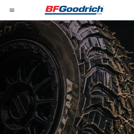
Go to page content
Go to page navigation