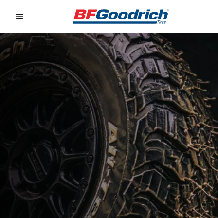
Go to page content
Go to page navigation