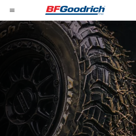
Go to page content
Go to page navigation