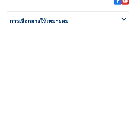
การเลือกยางให้เหมาะสม
ดูยางทุกรุ่น
เกี่ยวกับ BFGoodrich
ช่วยเหลือและสนับสนุน
นโยบายความเป็นส่วนตัว
ข้อตกลงและเงื่อนไข
การรับประกันยาง
ลิขสิทธิ์ © 2026 BFGoodrich Tyres สงวนลิขสิทธิ์