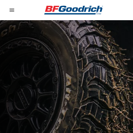
Go to page content
Go to page navigation