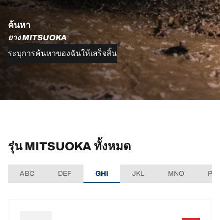
ค้นหา
ยาง MITSUOKA
ระบุการค้นหาของฉันให้เสร็จสิ้น
รุ่น MITSUOKA ทั้งหมด
ABC
DEF
GHI
JKL
MNO
PQ