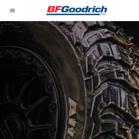
Go to page content
Go to page navigation