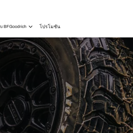
โปรโมชัน
วกับ BFGoodrich