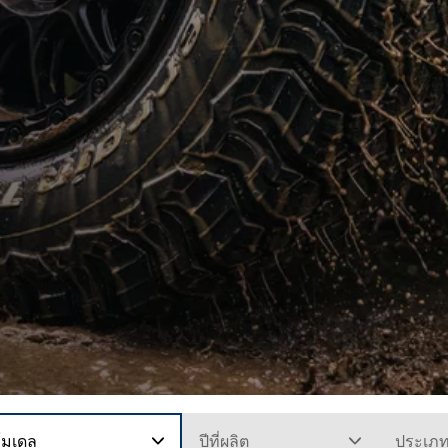
โมเดล
ปีที่ผลิต
ประเภ