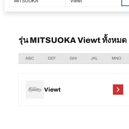
MITSUOKA
Viewt
รุ่น MITSUOKA Viewt ทั้งหมด
ABC
DEF
GHI
JKL
MNO
Viewt