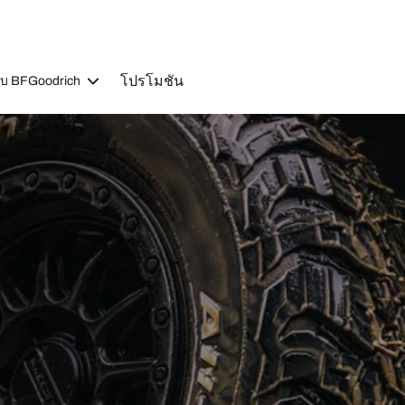
โปรโมชัน
วกับ BFGoodrich