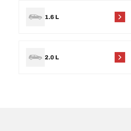
1.6 L
2.0 L