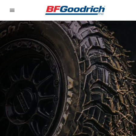
Go to page content
Go to page navigation