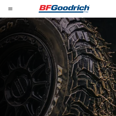
Go to page content
Go to page navigation