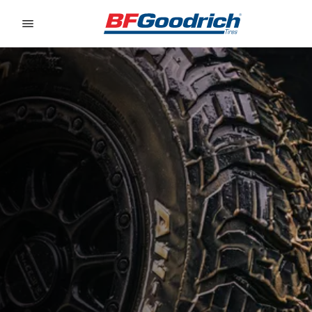
Go to page content
Go to page navigation