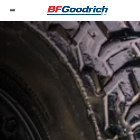
Go to page content
Go to page navigation