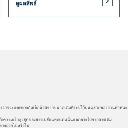
ดูผลลัพธ์
่แสดงอาจจะแตกต่างกันเล็กน้อยจากขนาดเดิมที่ระบุไว้บนฉลากของยานพา
รือความเร็วสูงสุดของยางเปลี่ยนทดแทนนั้นแตกต่างไปจากยางเดิม
ต่างออกไปหรือไม่