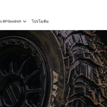
โปรโมชัน
วกับ BFGoodrich