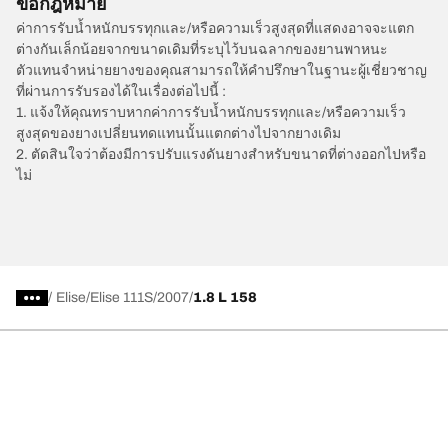
ข้อกฎหมาย
ค่าการรับน้ำหนักบรรทุกและ/หรือความเร็วสูงสุดที่แสดงอาจจะแตก
ต่างกันเล็กน้อยจากขนาดเดิมที่ระบุไว้บนฉลากของยานพาหนะ
ตัวแทนจำหน่ายยางของคุณสามารถให้คำปรึกษาในฐานะผู้เชี่ยวชาญ
ที่ผ่านการรับรองได้ในเรื่องต่อไปนี้ :
1. แจ้งให้คุณทราบหากค่าการรับน้ำหนักบรรทุกและ/หรือความเร็ว
สูงสุดของยางเปลี่ยนทดแทนนั้นแตกต่างไปจากยางเดิม
2. ตัดสินใจว่าต้องมีการปรับแรงดันยางสำหรับขนาดที่ต่างออกไปหรือ
ไม่
/
Elise
Elise 111S
2007
1.8 L 158
การเลือกยางให้เหมาะสม