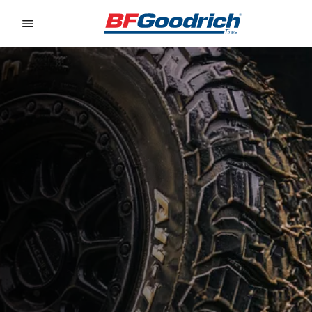
Go to page content
Go to page navigation