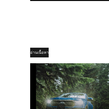
ขับรถออฟโรด
รถ SUV หรือรถยนต์ประเภทใด
ก็ตาม ย่อมมีโอกาสที่ต้องพบเจอกับสถานการณ์
ยางรั่วอย่างหลีกเลี่ยงไม่ได้ นี่ถือว่าเป็นเหตุการณ์
คนขับรถทุกคนไม่อยากจะเจอ ดังนั้น เพื่อช่วยให
สามารถไปถึงจุดหมายได้อย่างปลอดภัย เราจะพ
คุณไปดูว่าการปะยางรถยนต์มีกี่แบบ เลือกวิธีไห
กว่ากัน? ระหว่างปะแบบสตรีมยาง ปะแบบแทงใ
ไหม หรือปะยางแบบดอกเห็ด
อ่านเนื้อหา