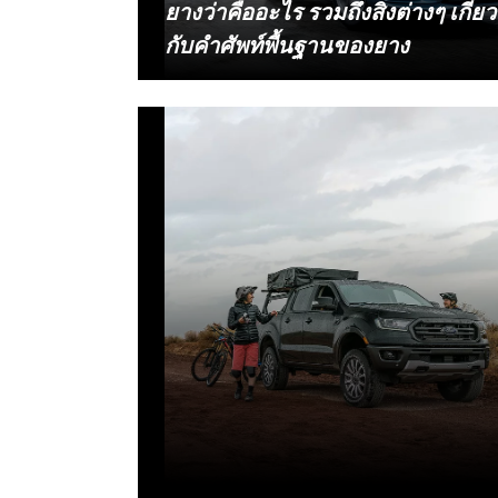
ยางว่าคืออะไร รวมถึงสิ่งต่างๆ เกี่ยว
กับคำศัพท์พื้นฐานของยาง
เชื่อว่าเจ้าของรถออฟโรดหรือแม้แต่รถยนต์
อ่านเนื้อหา
ปกติทั่วไปคงมีสิ่งที่สงสัยเกี่ยวกับคำศัพท์ใน
กลุ่มยางรถยนต์และระบบช่วงล่าง ตั้งแต่การ
ตั้งศูนย์ถ่วงล้อคืออะไร หรือสะพานยางจริงๆ
แล้วมันอยู่ตรงไหน ใช้บ่งบอกถึงสิ่งใด ตลอด
จนเรื่องของลักษณะอาการในที่รู้สึกได้
ระหว่างขับขี่ ซึ่งเราจะพาคุณไปทำความ
เข้าใจถึงสิ่งต่างๆ เหล่านี้แบบสั้นๆ แต่ได้ใจ
ความ