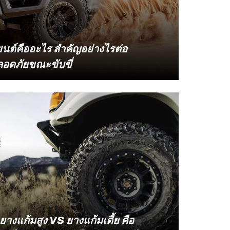
ยนต์คืออะไร สำคัญอย่างไรต่อ
ดภัยขณะขับขี่
งรถยนต์ที่พร้อมลุยในทุกสภาพทาง ไม่ว่าจะ
Terrain หรือยางที่พร้อมเผชิญความท้าทาย
OODRICH เข้าใจดีว่า ยางมีหน้าที่
่อการขับขี่อย่างไรบ้าง หลายคนอาจมองว่า
งที่ทำให้รถเคลื่อนที่ได้ แต่ในความเป็นจริง
 มีมากกว่านั้นมาก โดยเฉพาะอย่างยิ่งเมื่อ
่ไม่คาดฝัน
ยางแก้มสูง VS ยางแก้มเตี้ย คือ