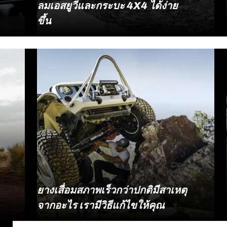
ลมเอสยูวีและกระบะ 4X4 ได้ง่าย
ขึ้น
สงสัยไหมว่าป้ายระบุค่าแรงดันลมยางที่รถ
อ่านเนื้อหา
กระบะหรือเอสยูวีขับเคลื่อนสี่ล้อ 4WD มี
หลายค่า ตั้งแต่ BAR, PSI, และ kPa เหล่านี้มี
รายละเอียดต่างกันอย่างไร รวมถึงเป็น
ค่าแรงดันที่นิยมใช้กับอะไรเป็นหลัก ทั้งยังมี
คำถามว่ารถกระบะเติมลมเท่าไหร่ดี และรถ
SUV 4X4 ต้องเติมลมระดับไหนจึงจะเหมาะ
สม บทความนี้จะพาคุณไปทำความเข้าใจ
เรื่องที่เรากล่าวมาทั้งหมด พร้อมตารางเทียบ
แรงดันลมให้คุณได้ไปใช้ตอนกำลังเติมลม
ยางรถยนต์
ยางเสื่อมสภาพเร็วกว่าปกติมีสาเหตุ
จากอะไร เรามีวิธีแก้ไขให้คุณ
ปกติแล้วเราจะต้องเปลี่ยนยางรถยนต์เมื่อยาง
อ่านเนื้อหา
เสื่อมสภาพตามระยะเวลาที่แตกต่างกันไป