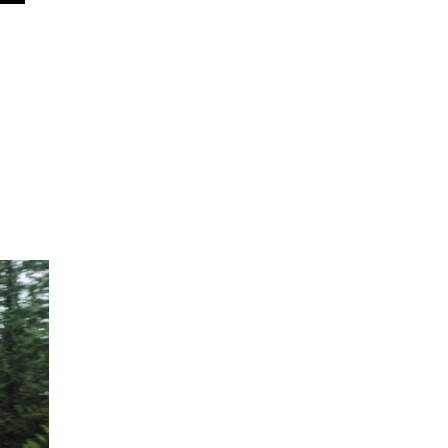
รถ
ที่
้
า
นดี
ย