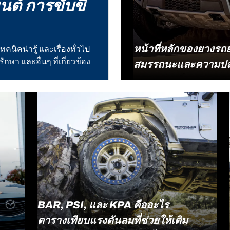
ยนต์ การขับขี่
หน้าที่หลักของยางรถ
เทคนิคน่ารู้ และเรื่องทั่วไป
รักษา และอื่นๆ ที่เกี่ยวข้อง
สมรรถนะและความปลอ
ในฐานะผู้เชี่ยวชาญด้านยา
อ่านเนื้อหา
เป็นยางรถออฟโรด ยาง All-
บนเส้นทางที่หลากหลาย BFG
อย่างไร และมีความสำคัญต
ยางเป็นเพียงส่วนประกอบหนึ่
แล้ว ประโยชน์ของยางรถยนต์
ต้องเผชิญกับสภาพเส้นทางที
BAR, PSI, และ KPA คืออะไร
ตารางเทียบแรงดันลมที่ช่วยให้เติม