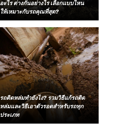
อะไร ต่างกันอย่างไร เลือกแบบไหน
ให้เหมาะกับรถคุณที่สุด?
ยางแก้มสูงและยางแก้มเตี้ย ต่างกันที่
อ่านเนื้อหา
อัตราส่วนความสูงของแก้มยางต่อความ
กว้างหน้ายาง (Aspect Ratio) หรือตัวเลขชุด
ที่สองบนซีรีส์ยาง ยางแก้มสูงมุ่งเน้นที่ความ
นุ่มนวลและการซับแรงกระแทก เหมาะ
สำหรับรถครอบครัวและรถกระบะสายลุย
ส่วนยางแก้มเตี้ยมุ่งเน้นที่ความสวยงามและ
การตอบสนองของพวงมาลัยที่เฉียบคม
เหมาะสำหรับยางรถแต่งและรถสปอร์ตที่ใช้
ความเร็วสูง
รถติดหล่มทำยังไง? รวมวิธีแก้รถติด
หล่มและวิธีเอาตัวรอดสำหรับรถทุก
ประเภท
หลายคนมักจะคิดว่าปัญหาวิกฤตอย่างรถติด
อ่านเนื้อหา
หล่ม หรือ รถติดโคลน เป็นเรื่องไกลตัวที่มี