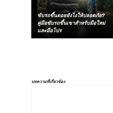
ขับรถขึ้นดอยยังไงให้ปลอดภัย?
คู่มือขับรถขึ้นเขาสำหรับมือใหม่
และมือโปร
ความสุขของนักเดินทางจะเริ่มต้นตั้งแต่การ
อ่านเนื้อหา
วางแผนจัดทริปไปล่าทะเลหมอกบนยอดดอย
สูง แต่เมื่อถึงเวลาจริงต้องเผชิญเส้นทางลาด
ชันยาวสลับโค้งหักศอกรูปตัว S ต่อเนื่องที่อยู่
ตรงหน้า หลายคนกลับรู้สึกกังวลใจ ยามขา
ขึ้นเสียงเครื่องยนต์ครางกระหึ่ม รอบเครื่อง
ดีดสูง แต่ตัวรถกลับเริ่มหมดแรงส่ง หรือใน
ยามขาลงกลับต้องตื่นตระหนกเมื่อมีกลิ่น
บทความที่เกี่ยวข้อง
เหม็นไหม้โชยออกมาจากซุ้มล้อ