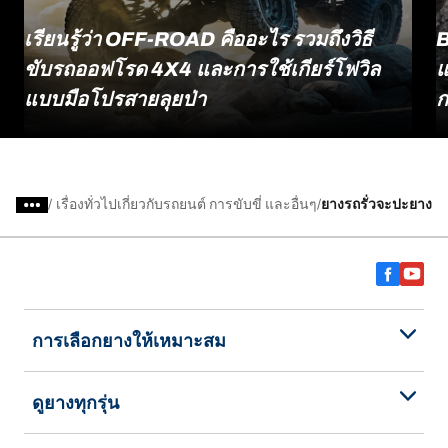
เรียนรู้ว่า OFF-ROAD คืออะไร รวมถึงวิธี
B
ขับรถออฟโรด 4X4 และการใช้เกียร์โฟวิล
แ
แบบมือโปรสายลุยป่า
ก
/
เรื่องทั่วไปเกี่ยวกับรถยนต์ การขับขี่ และอื่นๆ
ยางรถรั่วจะปะยางแ
การเลือกยางให้เหมาะสม
ดูยางทุกรุ่น