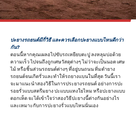
ปะยางรถยนต์มีกี่วิธี และควรเลือกปะยางแบบไหนดีกว่า
กัน?
ตอนนี้หากคุณเผลอไปขับรถเหยียบตะปู ลงหลุมบ่อด้วย
ความเร็ว ไปจนถึงถูกเศษวัสดุต่างๆ ไม่ว่าจะเป็นนอต เศษ
ไม้ หรือชิ้นส่วนรถยนต์ต่างๆ ที่อยู่บนถนน ทิ่มตำยาง
รถยนต์จนเกิดรั่วและทำให้รถยางแบนในที่สุด วันนี้เรา
จะมาแนะนำสองวิธีในการประยางรถยนต์ อย่างการปะ
รอยรั่วแบบสตรีมยาง ปะแบบแทงใยไหม หรือปะยางแบบ
ดอกเห็ด จะได้เข้าใจว่าสองวิธีปะยางนี้ต่างกันอย่างไร
และเหมาะกับการปะยางรั่วแบบไหนนั่นเอง