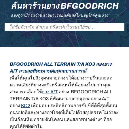
ค้นหาร้านยาง BFGOODRICH
ลองดูว่ามีร้านจำหน่ายยางรถยนต์แห่งไหนอยู่ใกล้คุณบ้าง
BFGOODRICH ALL TERRAIN T/A KO3 สองยาง
A/T สายลุยที่ทนทานต่อทุกสถานการณ์
เพื่อให้คุณไปถึงจุดหมายต่างๆ ได้อย่างราบรื่นและลด
ความเสี่ยงที่ยางจะรั่วหรือแบนให้น้อยลงไปมาก คุณ
สามารถเลือกใช้
ยาง A/T
อย่าง BFGOODRICH ALL
TERRAIN T/A KO3 ที่พัฒนามาจากสุดยอดยาง A/T
อย่าง
KO2
เพื่อมอบประสิทธิภาพการขับขี่ที่ดีที่สุดทั้งบน
ถนนปกติและทางออฟโรดที่เต็มไปด้วยอุปสรรค ไม่ว่าจะ
เป็นก้อนหิน ทราย ดินโคลน และสภาพทางต่างๆ ที่รอ
คุณให้พิชิตฝ่าไป