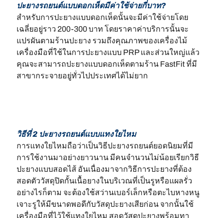
ปะยางรถยนต์แบบดอกเห็ดมีค่าใช้จ่ายกี่บาท?
สำหรับการปะยางแบบดอกเห็ดนั้นจะมีค่าใช้จ่ายโดย
เฉลี่ยอยู่ราว 200-300 บาท โดยราคาค่าบริการนั้นจะ
แปรผันตามร้านปะยาง รวมถึงคุณภาพของเครื่องไม้
เครื่องมือที่ใช้ในการปะยางแบบ PRP และส่วนใหญ่แล้ว
คุณจะสามารถปะยางแบบดอกเห็ดตามร้าน FastFit ที่มี
สาขากระจายอยู่ทั่วไปประเทศได้ไม่ยาก
วิธีที่ 2 ปะยางรถยนต์แบบแทงใยไหม
การแทงใยไหมถือว่าเป็นวิธีปะยางรถยนต์ยอดนิยมที่มี
การใช้งานมาอย่างยาวนาน มีคนจำนวนไม่น้อยเรียกวิธี
ปะยางแบบสอดไส้ อันเนื่องมาจากวิธีการปะยางที่ต้อง
สอดตัววัสดุปิดกั้นเนื้อยางในบริเวณที่เป็นรูหรือแผลรั่ว
อย่างไรก็ตาม จะต้องใช้สว่านเบอร์เล็กหรือตะไบหางหนู
เจาะรูให้มีขนาดพอดีกับวัสดุปะยางเสียก่อน จากนั้นใช้
เครื่องมือที่ไว้ใช้แทงใยไหม สอดวัสดุปะยางพร้อมทา