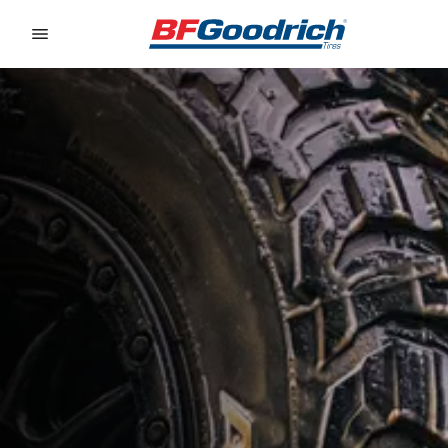
Go to page content
Go to page navigation