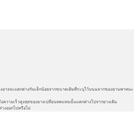
่แสดงอาจจะแตกต่างกันเล็กน้อยจากขนาดเดิมที่ระบุไว้บนฉลากของยานพา
รือความเร็วสูงสุดของยางเปลี่ยนทดแทนนั้นแตกต่างไปจากยางเดิม
ต่างออกไปหรือไม่