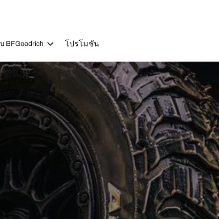
โปรโมชัน
วกับ BFGoodrich