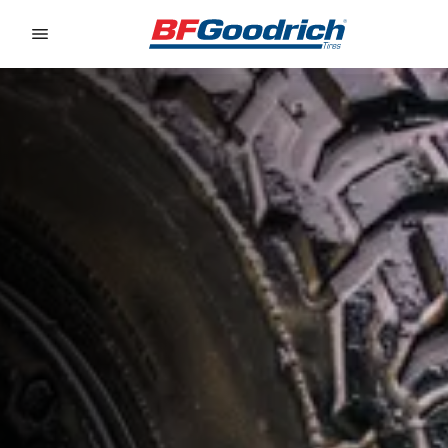
Go to page content
Go to page navigation