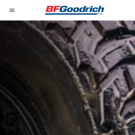
Go to page content
Go to page navigation