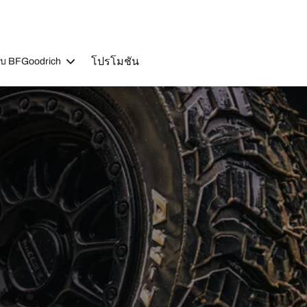
โปรโมชัน
วกับ BFGoodrich