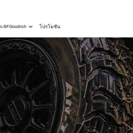
โปรโมชัน
วกับ BFGoodrich