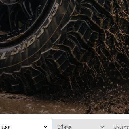
โมเดล
ปีที่ผลิต
ประเภ