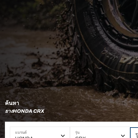
ค้นหา
ยางHONDA CRX
แบรนด์
รุ่น