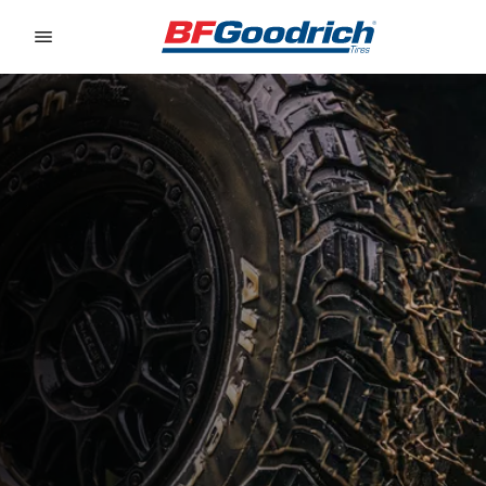
Go to page content
Go to page navigation