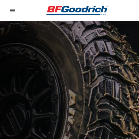
Go to page content
Go to page navigation