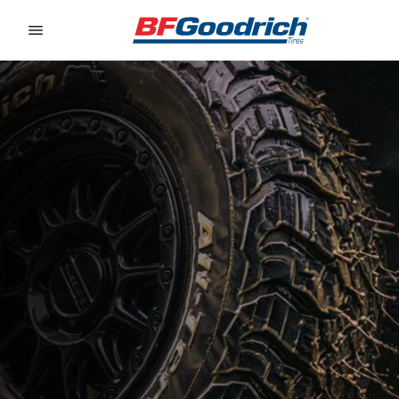
Go to page content
Go to page navigation